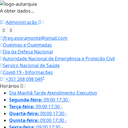
A obter dados...
Administração
jfreg.evoramonte@gmail.com
Queimas e Queimadas
Dia da Defesa Nacional
Autoridade Nacional de Emergência e Proteção Civil
Serviço Nacional de Saúde
Covid-19 - Informações
*
+351 268 098 049
Horários
Dia
Manhã
Tarde
Atendimento Executivo
Segunda-feira:
09:00
17:30
-
Terça-feira:
09:00
17:30
-
Quarta-feira:
09:00
17:30
-
Quinta-feira:
09:00
17:30
-
Sexta-feira:
09:00
17:30
-