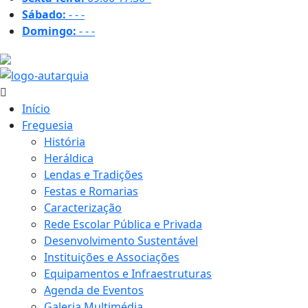
Sábado:
-
-
-
Domingo:
-
-
-
34.3 ºC
Início
Freguesia
História
Heráldica
Lendas e Tradições
Festas e Romarias
Caracterização
Rede Escolar Pública e Privada
Desenvolvimento Sustentável
Instituições e Associações
Equipamentos e Infraestruturas
Agenda de Eventos
Galeria Multimédia