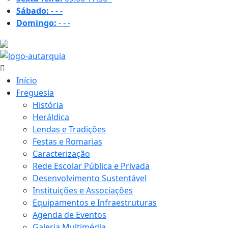
Sábado:
-
-
-
Domingo:
-
-
-
26.6 ºC
Início
Freguesia
História
Heráldica
Lendas e Tradições
Festas e Romarias
Caracterização
Rede Escolar Pública e Privada
Desenvolvimento Sustentável
Instituições e Associações
Equipamentos e Infraestruturas
Agenda de Eventos
Galeria Multimédia