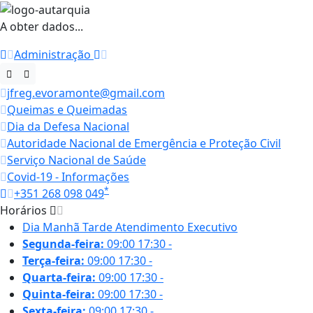
A obter dados...
Administração
jfreg.evoramonte@gmail.com
Queimas e Queimadas
Dia da Defesa Nacional
Autoridade Nacional de Emergência e Proteção Civil
Serviço Nacional de Saúde
Covid-19 - Informações
*
+351 268 098 049
Horários
Dia
Manhã
Tarde
Atendimento Executivo
Segunda-feira:
09:00
17:30
-
Terça-feira:
09:00
17:30
-
Quarta-feira:
09:00
17:30
-
Quinta-feira:
09:00
17:30
-
Sexta-feira:
09:00
17:30
-