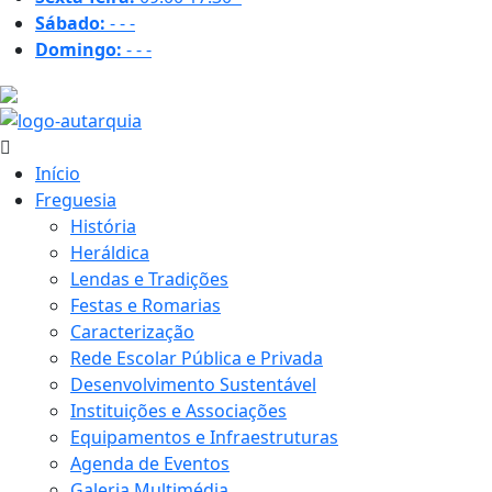
Sábado:
-
-
-
Domingo:
-
-
-
20.3 ºC
Início
Freguesia
História
Heráldica
Lendas e Tradições
Festas e Romarias
Caracterização
Rede Escolar Pública e Privada
Desenvolvimento Sustentável
Instituições e Associações
Equipamentos e Infraestruturas
Agenda de Eventos
Galeria Multimédia