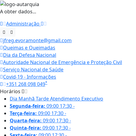
A obter dados...
Administração
jfreg.evoramonte@gmail.com
Queimas e Queimadas
Dia da Defesa Nacional
Autoridade Nacional de Emergência e Proteção Civil
Serviço Nacional de Saúde
Covid-19 - Informações
*
+351 268 098 049
Horários
Dia
Manhã
Tarde
Atendimento Executivo
Segunda-feira:
09:00
17:30
-
Terça-feira:
09:00
17:30
-
Quarta-feira:
09:00
17:30
-
Quinta-feira:
09:00
17:30
-
Sexta-feira:
09:00
17:30
-