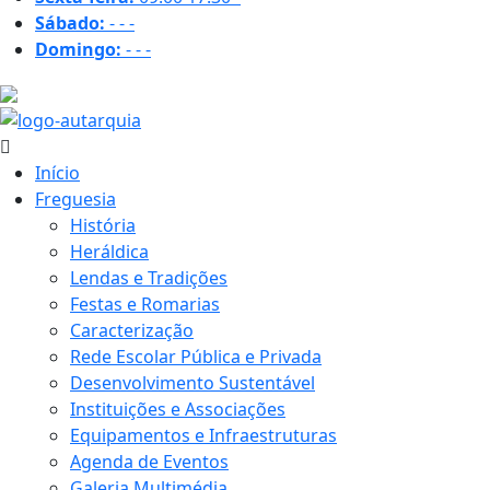
Sábado:
-
-
-
Domingo:
-
-
-
33.8 ºC
Início
Freguesia
História
Heráldica
Lendas e Tradições
Festas e Romarias
Caracterização
Rede Escolar Pública e Privada
Desenvolvimento Sustentável
Instituições e Associações
Equipamentos e Infraestruturas
Agenda de Eventos
Galeria Multimédia