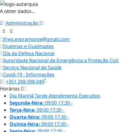
A obter dados...
Administração
jfreg.evoramonte@gmail.com
Queimas e Queimadas
Dia da Defesa Nacional
Autoridade Nacional de Emergência e Proteção Civil
Serviço Nacional de Saúde
Covid-19 - Informações
*
+351 268 098 049
Horários
Dia
Manhã
Tarde
Atendimento Executivo
Segunda-feira:
09:00
17:30
-
Terça-feira:
09:00
17:30
-
Quarta-feira:
09:00
17:30
-
Quinta-feira:
09:00
17:30
-
Sexta-feira:
09:00
17:30
-