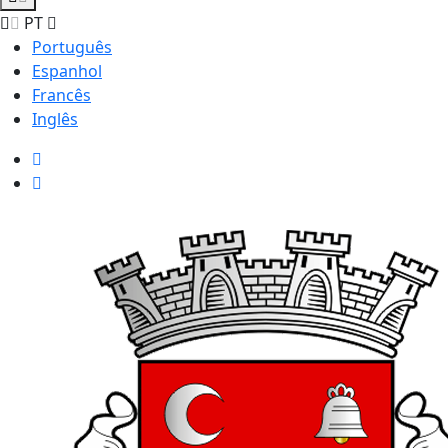
PT
Português
Espanhol
Francês
Inglês