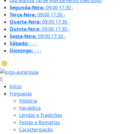
Dia
Manhã
Tarde
Atendimento Executivo
Segunda-feira:
09:00
17:30
-
Terça-feira:
09:00
17:30
-
Quarta-feira:
09:00
17:30
-
Quinta-feira:
09:00
17:30
-
Sexta-feira:
09:00
17:30
-
Sábado:
-
-
-
Domingo:
-
-
-
18.7 ºC
Início
Freguesia
História
Heráldica
Lendas e Tradições
Festas e Romarias
Caracterização