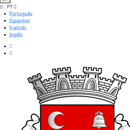
PT
Português
Espanhol
Francês
Inglês