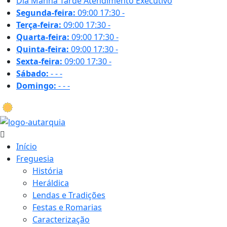
Dia
Manhã
Tarde
Atendimento Executivo
Segunda-feira:
09:00
17:30
-
Terça-feira:
09:00
17:30
-
Quarta-feira:
09:00
17:30
-
Quinta-feira:
09:00
17:30
-
Sexta-feira:
09:00
17:30
-
Sábado:
-
-
-
Domingo:
-
-
-
28.9 ºC
Início
Freguesia
História
Heráldica
Lendas e Tradições
Festas e Romarias
Caracterização