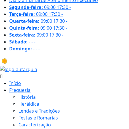
Dia
Manhã
Tarde
Atendimento Executivo
Segunda-feira:
09:00
17:30
-
Terça-feira:
09:00
17:30
-
Quarta-feira:
09:00
17:30
-
Quinta-feira:
09:00
17:30
-
Sexta-feira:
09:00
17:30
-
Sábado:
-
-
-
Domingo:
-
-
-
16.8 ºC
Início
Freguesia
História
Heráldica
Lendas e Tradições
Festas e Romarias
Caracterização