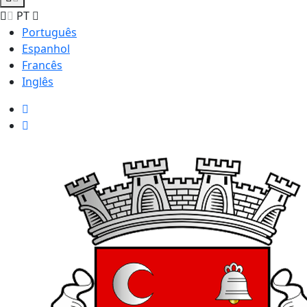
PT
Português
Espanhol
Francês
Inglês