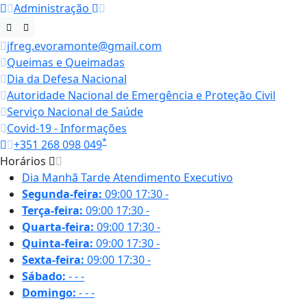
Administração
jfreg.evoramonte@gmail.com
Queimas e Queimadas
Dia da Defesa Nacional
Autoridade Nacional de Emergência e Proteção Civil
Serviço Nacional de Saúde
Covid-19 - Informações
*
+351 268 098 049
Horários
Dia
Manhã
Tarde
Atendimento Executivo
Segunda-feira:
09:00
17:30
-
Terça-feira:
09:00
17:30
-
Quarta-feira:
09:00
17:30
-
Quinta-feira:
09:00
17:30
-
Sexta-feira:
09:00
17:30
-
Sábado:
-
-
-
Domingo:
-
-
-