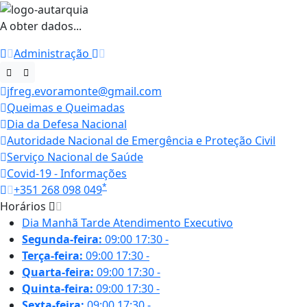
A obter dados...
Administração
jfreg.evoramonte@gmail.com
Queimas e Queimadas
Dia da Defesa Nacional
Autoridade Nacional de Emergência e Proteção Civil
Serviço Nacional de Saúde
Covid-19 - Informações
*
+351 268 098 049
Horários
Dia
Manhã
Tarde
Atendimento Executivo
Segunda-feira:
09:00
17:30
-
Terça-feira:
09:00
17:30
-
Quarta-feira:
09:00
17:30
-
Quinta-feira:
09:00
17:30
-
Sexta-feira:
09:00
17:30
-