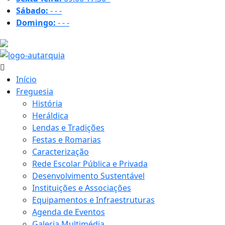
Sábado:
-
-
-
Domingo:
-
-
-
22.9 ºC
Início
Freguesia
História
Heráldica
Lendas e Tradições
Festas e Romarias
Caracterização
Rede Escolar Pública e Privada
Desenvolvimento Sustentável
Instituições e Associações
Equipamentos e Infraestruturas
Agenda de Eventos
Galeria Multimédia