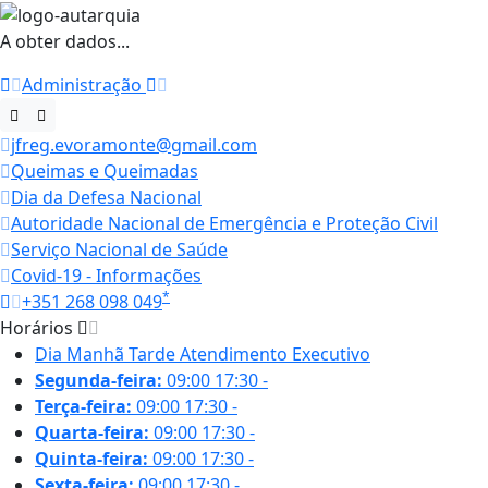
A obter dados...
Administração
jfreg.evoramonte@gmail.com
Queimas e Queimadas
Dia da Defesa Nacional
Autoridade Nacional de Emergência e Proteção Civil
Serviço Nacional de Saúde
Covid-19 - Informações
*
+351 268 098 049
Horários
Dia
Manhã
Tarde
Atendimento Executivo
Segunda-feira:
09:00
17:30
-
Terça-feira:
09:00
17:30
-
Quarta-feira:
09:00
17:30
-
Quinta-feira:
09:00
17:30
-
Sexta-feira:
09:00
17:30
-