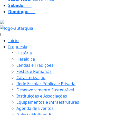
Sábado:
-
-
-
Domingo:
-
-
-
25.4 ºC
Início
Freguesia
História
Heráldica
Lendas e Tradições
Festas e Romarias
Caracterização
Rede Escolar Pública e Privada
Desenvolvimento Sustentável
Instituições e Associações
Equipamentos e Infraestruturas
Agenda de Eventos
Galeria Multimédia