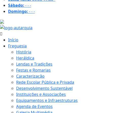
Sábado:
-
-
-
Domingo:
-
-
-
20.7 ºC
Início
Freguesia
História
Heráldica
Lendas e Tradições
Festas e Romarias
Caracterização
Rede Escolar Pública e Privada
Desenvolvimento Sustentável
Instituições e Associações
Equipamentos e Infraestruturas
Agenda de Eventos
Galeria Multimédia