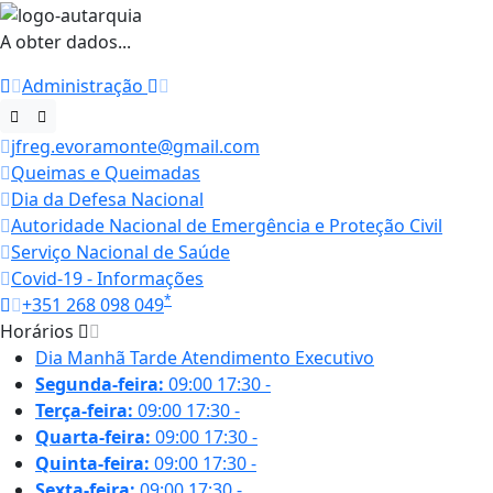
A obter dados...
Administração
jfreg.evoramonte@gmail.com
Queimas e Queimadas
Dia da Defesa Nacional
Autoridade Nacional de Emergência e Proteção Civil
Serviço Nacional de Saúde
Covid-19 - Informações
*
+351 268 098 049
Horários
Dia
Manhã
Tarde
Atendimento Executivo
Segunda-feira:
09:00
17:30
-
Terça-feira:
09:00
17:30
-
Quarta-feira:
09:00
17:30
-
Quinta-feira:
09:00
17:30
-
Sexta-feira:
09:00
17:30
-